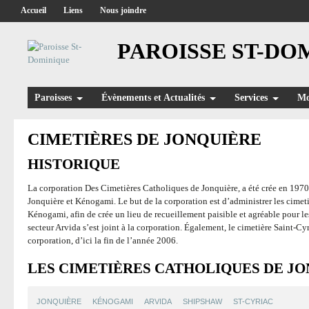
Accueil
Liens
Nous joindre
PAROISSE ST-DO
Paroisses
Évènements et Actualités
Services
Mo
CIMETIÈRES DE JONQUIÈRE
HISTORIQUE
La corporation Des Cimetières Catholiques de Jonquière, a été crée en 1970,
Jonquière et Kénogami. Le but de la corporation est d’administrer les cimet
Kénogami, afin de crée un lieu de recueillement paisible et agréable pour le
secteur Arvida s’est joint à la corporation. Également, le cimetière Saint-C
corporation, d’ici la fin de l’année 2006.
LES CIMETIÈRES CATHOLIQUES DE J
JONQUIÈRE
KÉNOGAMI
ARVIDA
SHIPSHAW
ST-CYRIAC