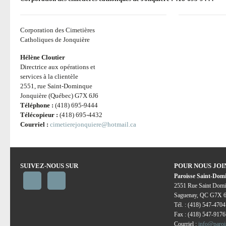
Corporation des Cimetières
Catholiques de Jonquière
Hélène Cloutier
Directrice aux opérations et
services à la clientèle
2551, rue Saint-Dominque
Jonquière (Québec) G7X 6J6
Téléphone :
(418) 695-9444
Télécopieur :
(418) 695-4432
Courriel :
cimetierejonquiere@hotmail.ca
SUIVEZ-NOUS SUR
POUR NOUS JO
Paroisse Saint-Dom
2551 Rue Saint Domi
Saguenay, QC G7X 
Tél. : (418) 547-4704
Fax : (418) 547-9176
Courriel :
info@paroi