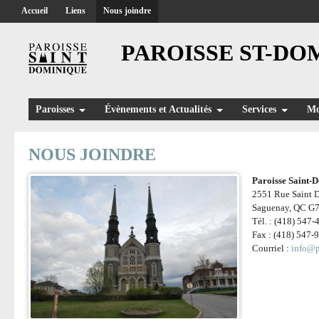
Accueil
Liens
Nous joindre
PAROISSE ST-DO
Paroisses
Évènements et Actualités
Services
Mo
NOUS JOINDRE
Paroisse Saint-
2551 Rue Saint 
Saguenay, QC G
Tél. : (418) 547
Fax : (418) 547-
Courriel :
info@p