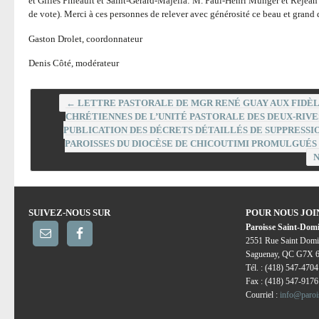
et Gilles Pineault et Saint-Gérard-Majella: M. Paul-Henri Munger et Réjean B
de vote). Merci à ces personnes de relever avec générosité ce beau et grand d
Gaston Drolet, coordonnateur
Denis Côté, modérateur
←
LETTRE PASTORALE DE MGR RENÉ GUAY AUX FIDÈ
CHRÉTIENNES DE L’UNITÉ PASTORALE DES DEUX-RIVES
PUBLICATION DES DÉCRETS DÉTAILLÉS DE SUPPRESSI
PAROISSES DU DIOCÈSE DE CHICOUTIMI PROMULGUÉS 
SUIVEZ-NOUS SUR
POUR NOUS JO
Paroisse Saint-Dom
2551 Rue Saint Domi
Saguenay, QC G7X 
Tél. : (418) 547-4704
Fax : (418) 547-9176
Courriel :
info@paroi