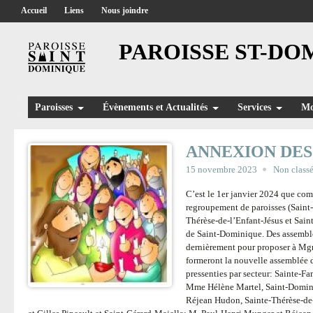
Accueil
Liens
Nous joindre
PAROISSE ST-DO
Paroisses
Évènements et Actualités
Services
Mo
ANNEXION DES
15 novembre 2023
Non class
C’est le 1er janvier 2024 que c
regroupement de paroisses (Saint
Thérèse-de-l’Enfant-Jésus et Sain
de Saint-Dominique. Des assemblé
dernièrement pour proposer à Mgr
formeront la nouvelle assemblée d
pressenties par secteur: Sainte-F
Mme Hélène Martel, Saint-Domin
Réjean Hudon, Sainte-Thérèse-de